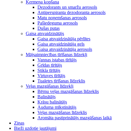
Ķermeņa kopšana
Dezodorants un smaržu aerosols
Antiperspiranta dezodoranta aerosols
Matu noņemšanas aerosols
Pašiedeguma aerosols
Dušas putas
Gaisa atsvaidzinātājs
Gaisa atsvaidzinātāja pērlītes
Gaisa atsvaidzinātāja gels
Gaisa atsvaidzinātāja aerosols
Mājsaimniecības tīrīšanas līdzekļi
Vannas istabas tīrītājs
Grīdas tīrītājs
Stikla tīrītājs
Virtuves tīrītājs
Tualetes tīrīšanas līdzeklis
Veļas mazgāšanas līdzekļi
Bērnu veļas mazgāšanas līdzeklis
Balinātājs
Krāsu balinātājs
Auduma mīkstinātājs
Veļas mazgāšanas līdzeklis
Aromāta pastiprinātājs mazgāšanas laikā
Ziņas
Bieži uzdotie jautājumi