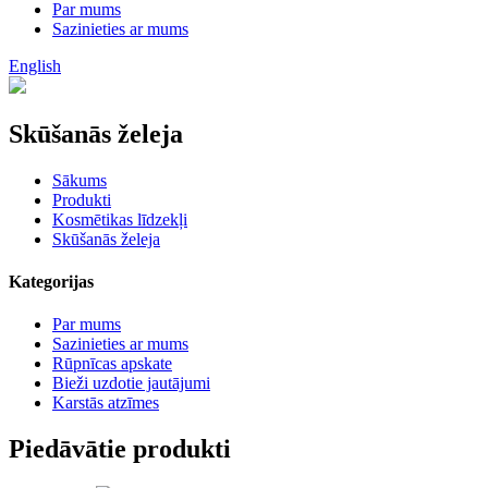
Par mums
Sazinieties ar mums
English
Skūšanās želeja
Sākums
Produkti
Kosmētikas līdzekļi
Skūšanās želeja
Kategorijas
Par mums
Sazinieties ar mums
Rūpnīcas apskate
Bieži uzdotie jautājumi
Karstās atzīmes
Piedāvātie produkti