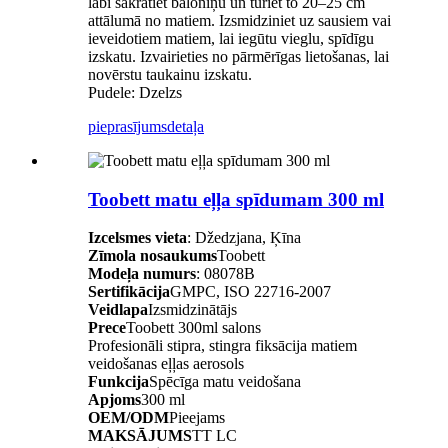
labi sakratiet baloniņu un turiet to 20–25 cm
attālumā no matiem. Izsmidziniet uz sausiem vai
ieveidotiem matiem, lai iegūtu vieglu, spīdīgu
izskatu. Izvairieties no pārmērīgas lietošanas, lai
novērstu taukainu izskatu.
Pudele: Dzelzs
pieprasījums
detaļa
Toobett matu eļļa spīdumam 300 ml
Izcelsmes vieta
: Džedzjana, Ķīna
Zīmola nosaukums
Toobett
Modeļa numurs
: 08078B
Sertifikācija
GMPC, ISO 22716-2007
Veidlapa
Izsmidzinātājs
Prece
Toobett 300ml salons
Profesionāli stipra, stingra fiksācija matiem
veidošanas eļļas aerosols
Funkcija
Spēcīga matu veidošana
Apjoms
300 ml
OEM/ODM
Pieejams
MAKSĀJUMS
TT LC