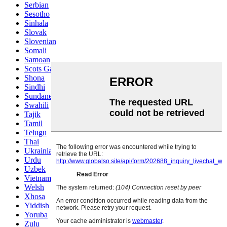
Serbian
Sesotho
Sinhala
Slovak
Slovenian
Somali
Samoan
Scots Gaelic
Shona
Sindhi
Sundanese
Swahili
Tajik
Tamil
Telugu
Thai
Ukrainian
Urdu
Uzbek
Vietnamese
Welsh
Xhosa
Yiddish
Yoruba
Zulu