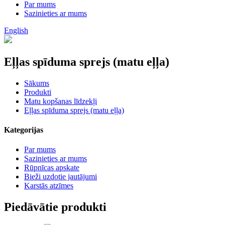
Par mums
Sazinieties ar mums
English
Eļļas spīduma sprejs (matu eļļa)
Sākums
Produkti
Matu kopšanas līdzekļi
Eļļas spīduma sprejs (matu eļļa)
Kategorijas
Par mums
Sazinieties ar mums
Rūpnīcas apskate
Bieži uzdotie jautājumi
Karstās atzīmes
Piedāvātie produkti