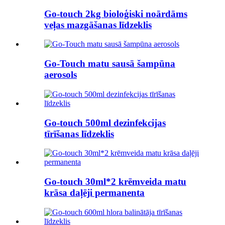
Go-touch 2kg bioloģiski noārdāms
veļas mazgāšanas līdzeklis
Go-Touch matu sausā šampūna
aerosols
Go-touch 500ml dezinfekcijas
tīrīšanas līdzeklis
Go-touch 30ml*2 krēmveida matu
krāsa daļēji permanenta