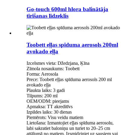
Go-touch 600ml hlora balinātāja
tīrīšanas līdzeklis
Toobett eļļas spīduma aerosols 200ml
avokado eļļa
Izcelsmes vieta: Džedzjana, Ķīna
Zīmola nosaukums: Toobett
Forma: Aerosola
Prece: Toobett eļļas spīduma aerosols 200 ml
avokado eļļa
Plaukta laiks: 3 gadi
Tilpums: 200 ml
OEM/ODM: pieejams
Apmaksa: TT akreditīvs
Izpildes laiks: 30 dienas
Piemērots: Visu veidu matiem
Lietošana: Izmantojiet eļļas spīduma aerosolu,
labi sakratiet baloniņu un turiet to 20–25 cm
attālumā no matiem. Izsmidziniet uz sausiem vai