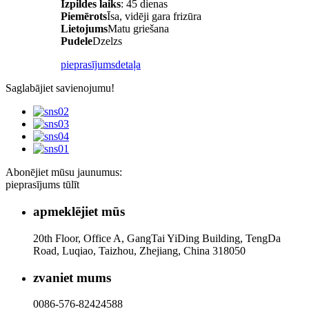
Izpildes laiks
: 45 dienas
Piemērots
Īsa, vidēji gara frizūra
Lietojums
Matu griešana
Pudele
Dzelzs
pieprasījums
detaļa
Saglabājiet savienojumu!
Abonējiet mūsu jaunumus:
pieprasījums tūlīt
apmeklējiet mūs
20th Floor, Office A, GangTai YiDing Building, TengDa
Road, Luqiao, Taizhou, Zhejiang, China 318050
zvaniet mums
0086-576-82424588