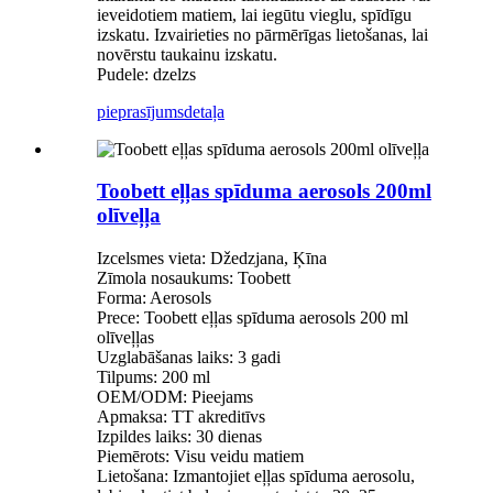
ieveidotiem matiem, lai iegūtu vieglu, spīdīgu
izskatu. Izvairieties no pārmērīgas lietošanas, lai
novērstu taukainu izskatu.
Pudele: dzelzs
pieprasījums
detaļa
Toobett eļļas spīduma aerosols 200ml
olīveļļa
Izcelsmes vieta: Džedzjana, Ķīna
Zīmola nosaukums: Toobett
Forma: Aerosols
Prece: Toobett eļļas spīduma aerosols 200 ml
olīveļļas
Uzglabāšanas laiks: 3 gadi
Tilpums: 200 ml
OEM/ODM: Pieejams
Apmaksa: TT akreditīvs
Izpildes laiks: 30 dienas
Piemērots: Visu veidu matiem
Lietošana: Izmantojiet eļļas spīduma aerosolu,