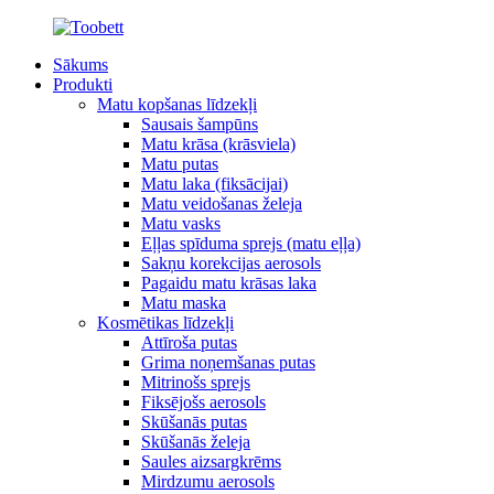
Sākums
Produkti
Matu kopšanas līdzekļi
Sausais šampūns
Matu krāsa (krāsviela)
Matu putas
Matu laka (fiksācijai)
Matu veidošanas želeja
Matu vasks
Eļļas spīduma sprejs (matu eļļa)
Sakņu korekcijas aerosols
Pagaidu matu krāsas laka
Matu maska
Kosmētikas līdzekļi
Attīroša putas
Grima noņemšanas putas
Mitrinošs sprejs
Fiksējošs aerosols
Skūšanās putas
Skūšanās želeja
Saules aizsargkrēms
Mirdzumu aerosols