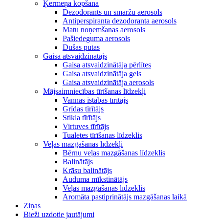
Ķermeņa kopšana
Dezodorants un smaržu aerosols
Antiperspiranta dezodoranta aerosols
Matu noņemšanas aerosols
Pašiedeguma aerosols
Dušas putas
Gaisa atsvaidzinātājs
Gaisa atsvaidzinātāja pērlītes
Gaisa atsvaidzinātāja gels
Gaisa atsvaidzinātāja aerosols
Mājsaimniecības tīrīšanas līdzekļi
Vannas istabas tīrītājs
Grīdas tīrītājs
Stikla tīrītājs
Virtuves tīrītājs
Tualetes tīrīšanas līdzeklis
Veļas mazgāšanas līdzekļi
Bērnu veļas mazgāšanas līdzeklis
Balinātājs
Krāsu balinātājs
Auduma mīkstinātājs
Veļas mazgāšanas līdzeklis
Aromāta pastiprinātājs mazgāšanas laikā
Ziņas
Bieži uzdotie jautājumi