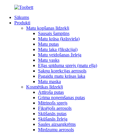
Sākums
Produkti
Matu kopšanas līdzekļi
Sausais šampūns
Matu krāsa (krāsviela)
Matu putas
Matu laka (fiksācijai)
Matu veidošanas želeja
Matu vasks
Eļļas spīduma sprejs (matu eļļa)
Sakņu korekcijas aerosols
Pagaidu matu krāsas laka
Matu maska
Kosmētikas līdzekļi
Attīroša putas
Grima noņemšanas putas
Mitrinošs sprejs
Fiksējošs aerosols
Skūšanās putas
Skūšanās želeja
Saules aizsargkrēms
Mirdzumu aerosols