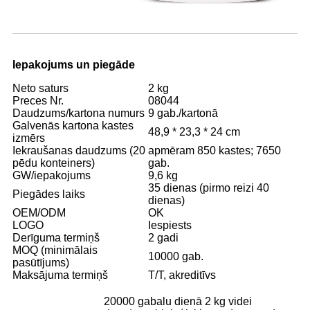
Iepakojums un piegāde
Neto saturs
2 kg
Preces Nr.
08044
Daudzums/kartona numurs
9 gab./kartonā
Galvenās kartona kastes
48,9 * 23,3 * 24 cm
izmērs
Iekraušanas daudzums (20
apmēram 850 kastes; 7650
pēdu konteiners)
gab.
GW/iepakojums
9,6 kg
35 dienas (pirmo reizi 40
Piegādes laiks
dienas)
OEM/ODM
OK
LOGO
Iespiests
Derīguma termiņš
2 gadi
MOQ (minimālais
10000 gab.
pasūtījums)
Maksājuma termiņš
T/T, akreditīvs
20000 gabalu dienā 2 kg videi