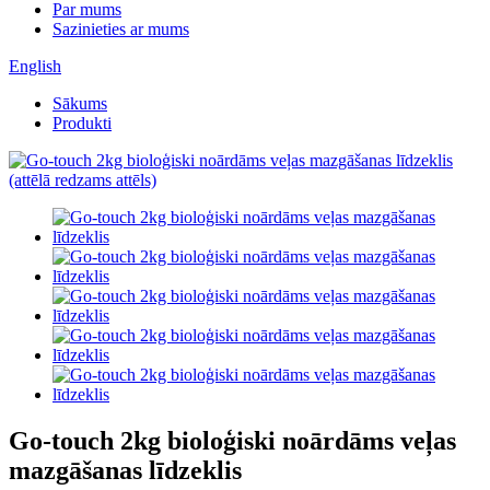
Par mums
Sazinieties ar mums
English
Sākums
Produkti
Go-touch 2kg bioloģiski noārdāms veļas
mazgāšanas līdzeklis