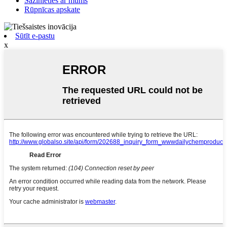
Sazinieties ar mums
Rūpnīcas apskate
Sūtīt e-pastu
x