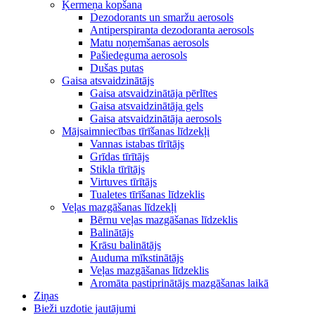
Ķermeņa kopšana
Dezodorants un smaržu aerosols
Antiperspiranta dezodoranta aerosols
Matu noņemšanas aerosols
Pašiedeguma aerosols
Dušas putas
Gaisa atsvaidzinātājs
Gaisa atsvaidzinātāja pērlītes
Gaisa atsvaidzinātāja gels
Gaisa atsvaidzinātāja aerosols
Mājsaimniecības tīrīšanas līdzekļi
Vannas istabas tīrītājs
Grīdas tīrītājs
Stikla tīrītājs
Virtuves tīrītājs
Tualetes tīrīšanas līdzeklis
Veļas mazgāšanas līdzekļi
Bērnu veļas mazgāšanas līdzeklis
Balinātājs
Krāsu balinātājs
Auduma mīkstinātājs
Veļas mazgāšanas līdzeklis
Aromāta pastiprinātājs mazgāšanas laikā
Ziņas
Bieži uzdotie jautājumi