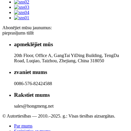
Abonējiet mūsu jaunumus:
pieprasījums tūlīt
apmeklējiet mūs
20th Floor, Office A, GangTai YiDing Building, TengDa
Road, Luqiao, Taizhou, Zhejiang, China 318050
zvaniet mums
0086-576-82424588
Rakstiet mums
sales@hongmeng.net
© Autortiesības — 2010.–2025. g.: Visas tiesības aizsargātas.
Par mums