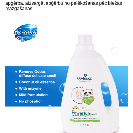
apģērba, aizsargāt apģērbu no pelēkošanas pēc biežas
mazgāšanas