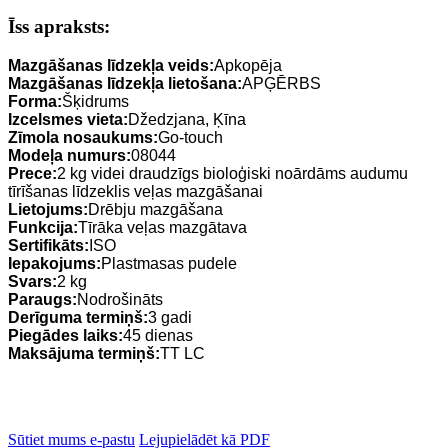
Īss apraksts:
Mazgāšanas līdzekļa veids:
Apkopēja
Mazgāšanas līdzekļa lietošana:
APĢĒRBS
Forma:
Šķidrums
Izcelsmes vieta:
Džedzjana, Ķīna
Zīmola nosaukums:
Go-touch
Modeļa numurs:
08044
Prece:
2 kg videi draudzīgs bioloģiski noārdāms audumu
tīrīšanas līdzeklis veļas mazgāšanai
Lietojums:
Drēbju mazgāšana
Funkcija:
Tīrāka veļas mazgātava
Sertifikāts:
ISO
Iepakojums:
Plastmasas pudele
Svars:
2 kg
Paraugs:
Nodrošināts
Derīguma termiņš:
3 gadi
Piegādes laiks:
45 dienas
Maksājuma termiņš:
TT LC
Sūtiet mums e-pastu
Lejupielādēt kā PDF