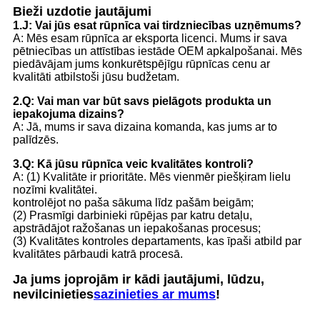
Bieži uzdotie jautājumi
1.
J: Vai jūs esat rūpnīca vai tirdzniecības uzņēmums?
A: Mēs esam rūpnīca ar eksporta licenci. Mums ir sava
pētniecības un attīstības iestāde OEM apkalpošanai. Mēs
piedāvājam jums konkurētspējīgu rūpnīcas cenu ar
kvalitāti atbilstoši jūsu budžetam.
2.Q: Vai man var būt savs pielāgots produkta un
iepakojuma dizains?
A: Jā, mums ir sava dizaina komanda, kas jums ar to
palīdzēs.
3.Q: Kā jūsu rūpnīca veic kvalitātes kontroli?
A: (1) Kvalitāte ir prioritāte. Mēs vienmēr piešķiram lielu
nozīmi kvalitātei.
kontrolējot no paša sākuma līdz pašām beigām;
(2) Prasmīgi darbinieki rūpējas par katru detaļu,
apstrādājot ražošanas un iepakošanas procesus;
(3) Kvalitātes kontroles departaments, kas īpaši atbild par
kvalitātes pārbaudi katrā procesā.
Ja jums joprojām ir kādi jautājumi, lūdzu,
nevilcinieties
sazinieties ar mums
!