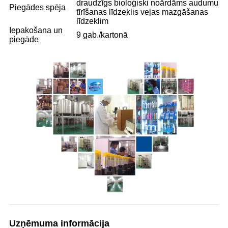
draudzīgs bioloģiski noārdāms audumu
Piegādes spēja
tīrīšanas līdzeklis veļas mazgāšanas
līdzeklim
Iepakošana un
9 gab./kartonā
piegāde
Uzņēmuma informācija