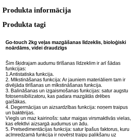
Produkta informācija
Produkta tagi
Go-touch 2kg veļas mazgāšanas līdzeklis, bioloģiski
noārdāms, videi draudzīgs
Šim šķidrajam audumu tīrīšanas līdzeklim ir arī šādas
funkcijas:
1.Antistatiska funkcija.
2. Mīkstināšanas funkcija: Ar jauniem materiāliem tam ir
divējāda tīrīšanas un mīkstināšanas funkcija.
3. Balināšanas un izgaismošanas funkcijas: satur augstu
fotosensibilizatoru, kas padara mazgātās drēbes
gaišākas.
4. Degermācijas un aizsardzības funkcija: noņem traipus
un baktērijas.
Viegls un maz kairinošs: satur maigas virsmaktīvās vielas,
kas efektīvi aizsargā audumus un ādu.
5. Pretsedimentācijas funkcija: satur īpašus faktorus, kuru
acīmredzamā funkcija ir novērst traipu palikšanu uz