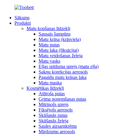
Sākums
Produkti
Matu kopšanas līdzekļi
Sausais šampūns
Matu krāsa (krāsviela)
Matu putas
Matu laka (fiksācijai)
Matu veidošanas želeja
Matu vasks
Eļļas spīduma sprejs (matu eļļa)
Sakņu korekcijas aerosols
Pagaidu matu krāsas laka
Matu maska
Kosmētikas līdzekļi
Attīroša putas
Grima noņemšanas putas
Mitrinošs sprejs
Fiksējošs aerosols
Skūšanās putas
Skūšanās želeja
Saules aizsargkrēms
Mirdzumu aerosols