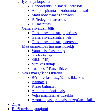
Ķermeņa kopšana
Dezodorants un smaržu aerosols
Antiperspiranta dezodoranta aerosols
Matu noņemšanas aerosols
Pašiedeguma aerosols
Dušas putas
Gaisa atsvaidzinātājs
Gaisa atsvaidzinātāja pērlītes
Gaisa atsvaidzinātāja gels
Gaisa atsvaidzinātāja aerosols
Mājsaimniecības tīrīšanas līdzekļi
Vannas istabas tīrītājs
Grīdas tīrītājs
Stikla tīrītājs
Virtuves tīrītājs
Tualetes tīrīšanas līdzeklis
Veļas mazgāšanas līdzekļi
Bērnu veļas mazgāšanas līdzeklis
Balinātājs
Krāsu balinātājs
Auduma mīkstinātājs
Veļas mazgāšanas līdzeklis
Aromāta pastiprinātājs mazgāšanas laikā
Ziņas
Bieži uzdotie jautājumi