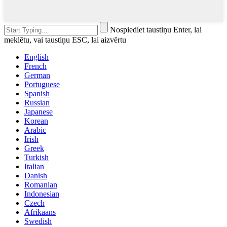
Nospiediet taustiņu Enter, lai
meklētu, vai taustiņu ESC, lai aizvērtu
English
French
German
Portuguese
Spanish
Russian
Japanese
Korean
Arabic
Irish
Greek
Turkish
Italian
Danish
Romanian
Indonesian
Czech
Afrikaans
Swedish