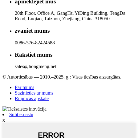
apmeklējiet mūs
20th Floor, Office A, GangTai YiDing Building, TengDa
Road, Luqiao, Taizhou, Zhejiang, China 318050
zvaniet mums
0086-576-82424588
Rakstiet mums
sales@hongmeng.net
© Autortiesības — 2010.–2025. g.: Visas tiesības aizsargātas.
Par mums
Sazinieties ar mums
Rūpnīcas apskate
Sūtīt e-pastu
x