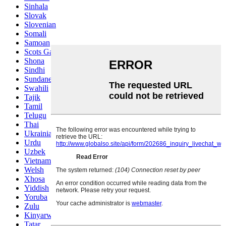
Sinhala
Slovak
Slovenian
Somali
Samoan
Scots Gaelic
Shona
Sindhi
Sundanese
Swahili
Tajik
Tamil
Telugu
Thai
Ukrainian
Urdu
Uzbek
Vietnamese
Welsh
Xhosa
Yiddish
Yoruba
Zulu
Kinyarwanda
Tatar