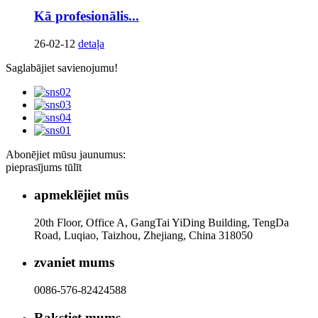
Kā profesionālis...
26-02-12
detaļa
Saglabājiet savienojumu!
Abonējiet mūsu jaunumus:
pieprasījums tūlīt
apmeklējiet mūs
20th Floor, Office A, GangTai YiDing Building, TengDa
Road, Luqiao, Taizhou, Zhejiang, China 318050
zvaniet mums
0086-576-82424588
Rakstiet mums