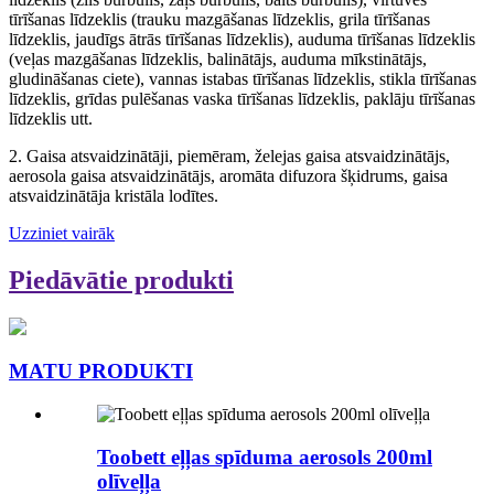
tīrīšanas līdzeklis (trauku mazgāšanas līdzeklis, grila tīrīšanas
līdzeklis, jaudīgs ātrās tīrīšanas līdzeklis), auduma tīrīšanas līdzeklis
(veļas mazgāšanas līdzeklis, balinātājs, auduma mīkstinātājs,
gludināšanas ciete), vannas istabas tīrīšanas līdzeklis, stikla tīrīšanas
līdzeklis, grīdas pulēšanas vaska tīrīšanas līdzeklis, paklāju tīrīšanas
līdzeklis utt.
2. Gaisa atsvaidzinātāji, piemēram, želejas gaisa atsvaidzinātājs,
aerosola gaisa atsvaidzinātājs, aromāta difuzora šķidrums, gaisa
atsvaidzinātāja kristāla lodītes.
Uzziniet vairāk
Piedāvātie produkti
MATU PRODUKTI
Toobett eļļas spīduma aerosols 200ml
olīveļļa