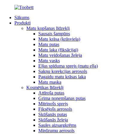
Sākums
Produkti
Matu kopšanas līdzekļi
Sausais šampūns
Matu krāsa (krāsviela)
Matu putas
Matu laka (fiksācijai)
Matu veidošanas želeja
Matu vasks
Eļļas spīduma sprejs (matu eļļa)
Sakņu korekcijas aerosols
Pagaidu matu krāsas laka
Matu maska
Kosmētikas līdzekļi
Attīroša putas
Grima noņemšanas putas
Mitrinošs sprejs
Fiksējošs aerosols
Skūšanās putas
Skūšanās želeja
Saules aizsargkrēms
Mirdzumu aerosols