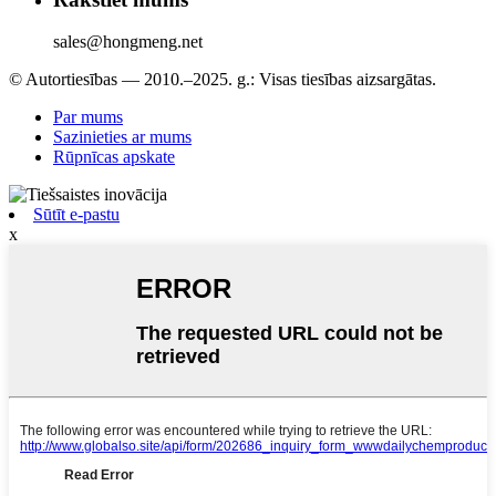
sales@hongmeng.net
© Autortiesības — 2010.–2025. g.: Visas tiesības aizsargātas.
Par mums
Sazinieties ar mums
Rūpnīcas apskate
Sūtīt e-pastu
x