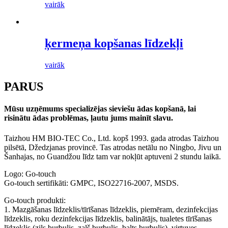
vairāk
ķermeņa kopšanas līdzekļi
vairāk
PAR
US
Mūsu uzņēmums specializējas sieviešu ādas kopšanā, lai
risinātu ādas problēmas, ļautu jums mainīt slavu.
Taizhou HM BIO-TEC Co., Ltd. kopš 1993. gada atrodas Taizhou
pilsētā, Džedzjanas provincē. Tas atrodas netālu no Ningbo, Jivu un
Šanhajas, no Guandžou līdz tam var nokļūt aptuveni 2 stundu laikā.
Logo: Go-touch
Go-touch sertifikāti: GMPC, ISO22716-2007, MSDS.
Go-touch produkti:
1. Mazgāšanas līdzeklis/tīrīšanas līdzeklis, piemēram, dezinfekcijas
līdzeklis, roku dezinfekcijas līdzeklis, balinātājs, tualetes tīrīšanas
līdzeklis (zils burbulis, zaļš burbulis, balts burbulis), virtuves