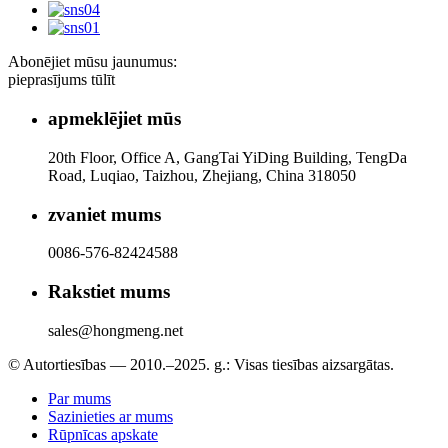
Abonējiet mūsu jaunumus:
pieprasījums tūlīt
apmeklējiet mūs
20th Floor, Office A, GangTai YiDing Building, TengDa
Road, Luqiao, Taizhou, Zhejiang, China 318050
zvaniet mums
0086-576-82424588
Rakstiet mums
sales@hongmeng.net
© Autortiesības — 2010.–2025. g.: Visas tiesības aizsargātas.
Par mums
Sazinieties ar mums
Rūpnīcas apskate