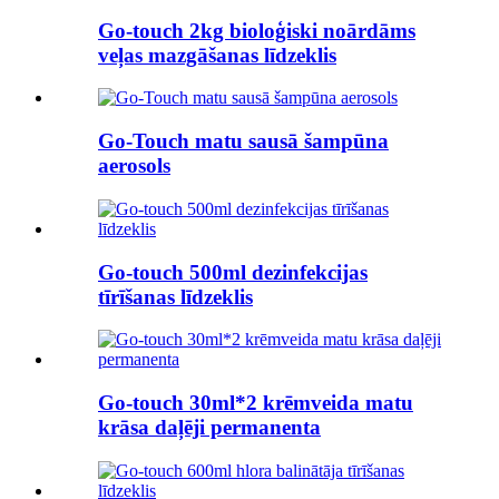
Go-touch 2kg bioloģiski noārdāms
veļas mazgāšanas līdzeklis
Go-Touch matu sausā šampūna
aerosols
Go-touch 500ml dezinfekcijas
tīrīšanas līdzeklis
Go-touch 30ml*2 krēmveida matu
krāsa daļēji permanenta