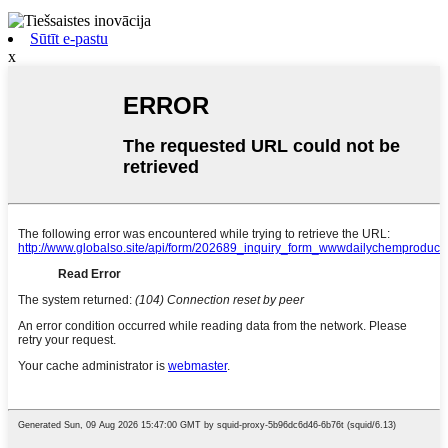
Sūtīt e-pastu
x