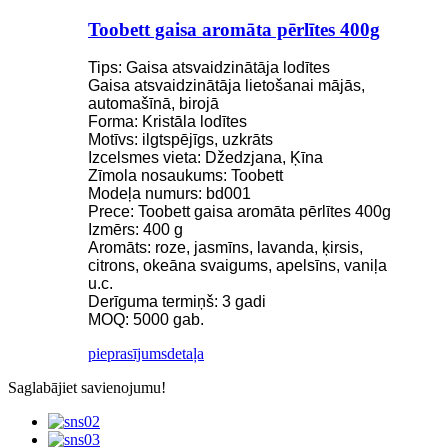
Toobett gaisa aromāta pērlītes 400g
Tips: Gaisa atsvaidzinātāja lodītes
Gaisa atsvaidzinātāja lietošanai mājās,
automašīnā, birojā
Forma: Kristāla lodītes
Motīvs: ilgtspējīgs, uzkrāts
Izcelsmes vieta: Džedzjana, Ķīna
Zīmola nosaukums: Toobett
Modeļa numurs: bd001
Prece: Toobett gaisa aromāta pērlītes 400g
Izmērs: 400 g
Aromāts: roze, jasmīns, lavanda, ķirsis,
citrons, okeāna svaigums, apelsīns, vaniļa
u.c.
Derīguma termiņš: 3 gadi
MOQ: 5000 gab.
pieprasījums
detaļa
Saglabājiet savienojumu!