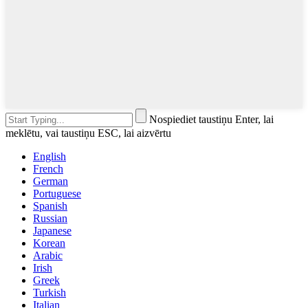
Nospiediet taustiņu Enter, lai
meklētu, vai taustiņu ESC, lai aizvērtu
English
French
German
Portuguese
Spanish
Russian
Japanese
Korean
Arabic
Irish
Greek
Turkish
Italian