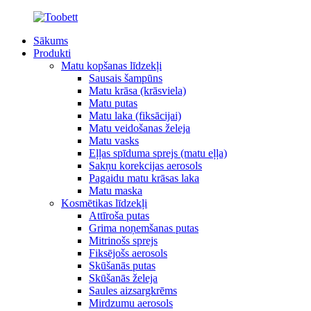
Sākums
Produkti
Matu kopšanas līdzekļi
Sausais šampūns
Matu krāsa (krāsviela)
Matu putas
Matu laka (fiksācijai)
Matu veidošanas želeja
Matu vasks
Eļļas spīduma sprejs (matu eļļa)
Sakņu korekcijas aerosols
Pagaidu matu krāsas laka
Matu maska
Kosmētikas līdzekļi
Attīroša putas
Grima noņemšanas putas
Mitrinošs sprejs
Fiksējošs aerosols
Skūšanās putas
Skūšanās želeja
Saules aizsargkrēms
Mirdzumu aerosols