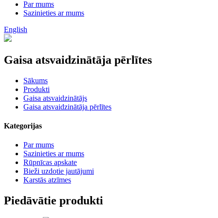
Par mums
Sazinieties ar mums
English
Gaisa atsvaidzinātāja pērlītes
Sākums
Produkti
Gaisa atsvaidzinātājs
Gaisa atsvaidzinātāja pērlītes
Kategorijas
Par mums
Sazinieties ar mums
Rūpnīcas apskate
Bieži uzdotie jautājumi
Karstās atzīmes
Piedāvātie produkti