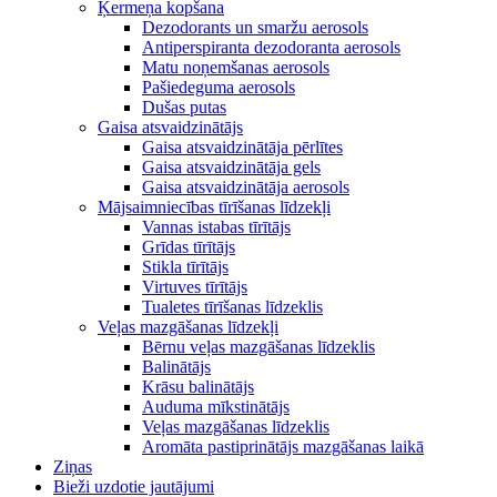
Ķermeņa kopšana
Dezodorants un smaržu aerosols
Antiperspiranta dezodoranta aerosols
Matu noņemšanas aerosols
Pašiedeguma aerosols
Dušas putas
Gaisa atsvaidzinātājs
Gaisa atsvaidzinātāja pērlītes
Gaisa atsvaidzinātāja gels
Gaisa atsvaidzinātāja aerosols
Mājsaimniecības tīrīšanas līdzekļi
Vannas istabas tīrītājs
Grīdas tīrītājs
Stikla tīrītājs
Virtuves tīrītājs
Tualetes tīrīšanas līdzeklis
Veļas mazgāšanas līdzekļi
Bērnu veļas mazgāšanas līdzeklis
Balinātājs
Krāsu balinātājs
Auduma mīkstinātājs
Veļas mazgāšanas līdzeklis
Aromāta pastiprinātājs mazgāšanas laikā
Ziņas
Bieži uzdotie jautājumi