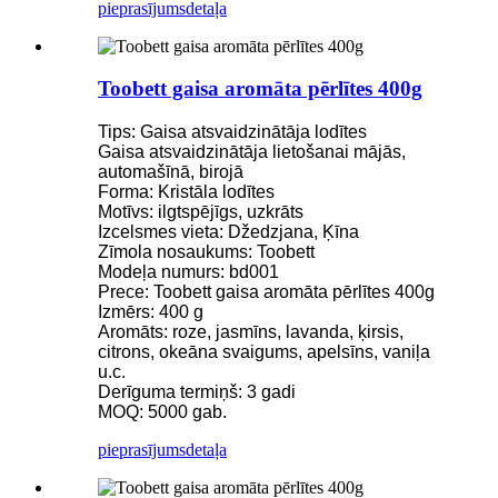
pieprasījums
detaļa
Toobett gaisa aromāta pērlītes 400g
Tips: Gaisa atsvaidzinātāja lodītes
Gaisa atsvaidzinātāja lietošanai mājās,
automašīnā, birojā
Forma: Kristāla lodītes
Motīvs: ilgtspējīgs, uzkrāts
Izcelsmes vieta: Džedzjana, Ķīna
Zīmola nosaukums: Toobett
Modeļa numurs: bd001
Prece: Toobett gaisa aromāta pērlītes 400g
Izmērs: 400 g
Aromāts: roze, jasmīns, lavanda, ķirsis,
citrons, okeāna svaigums, apelsīns, vaniļa
u.c.
Derīguma termiņš: 3 gadi
MOQ: 5000 gab.
pieprasījums
detaļa