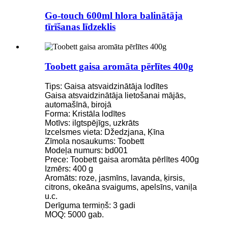
Go-touch 600ml hlora balinātāja
tīrīšanas līdzeklis
Toobett gaisa aromāta pērlītes 400g
Tips: Gaisa atsvaidzinātāja lodītes
Gaisa atsvaidzinātāja lietošanai mājās,
automašīnā, birojā
Forma: Kristāla lodītes
Motīvs: ilgtspējīgs, uzkrāts
Izcelsmes vieta: Džedzjana, Ķīna
Zīmola nosaukums: Toobett
Modeļa numurs: bd001
Prece: Toobett gaisa aromāta pērlītes 400g
Izmērs: 400 g
Aromāts: roze, jasmīns, lavanda, ķirsis,
citrons, okeāna svaigums, apelsīns, vaniļa
u.c.
Derīguma termiņš: 3 gadi
MOQ: 5000 gab.