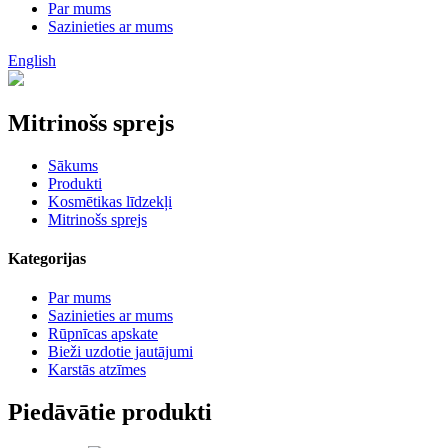
Par mums
Sazinieties ar mums
English
Mitrinošs sprejs
Sākums
Produkti
Kosmētikas līdzekļi
Mitrinošs sprejs
Kategorijas
Par mums
Sazinieties ar mums
Rūpnīcas apskate
Bieži uzdotie jautājumi
Karstās atzīmes
Piedāvātie produkti