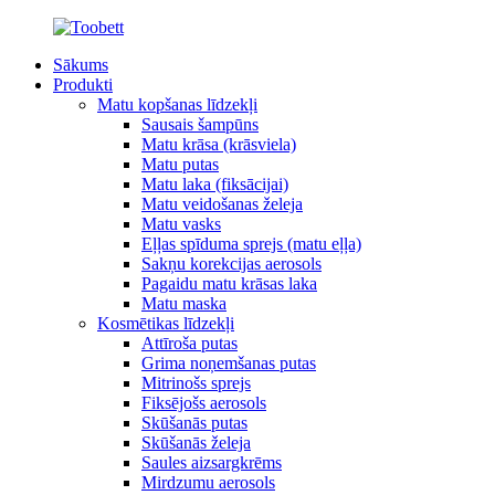
Sākums
Produkti
Matu kopšanas līdzekļi
Sausais šampūns
Matu krāsa (krāsviela)
Matu putas
Matu laka (fiksācijai)
Matu veidošanas želeja
Matu vasks
Eļļas spīduma sprejs (matu eļļa)
Sakņu korekcijas aerosols
Pagaidu matu krāsas laka
Matu maska
Kosmētikas līdzekļi
Attīroša putas
Grima noņemšanas putas
Mitrinošs sprejs
Fiksējošs aerosols
Skūšanās putas
Skūšanās želeja
Saules aizsargkrēms
Mirdzumu aerosols