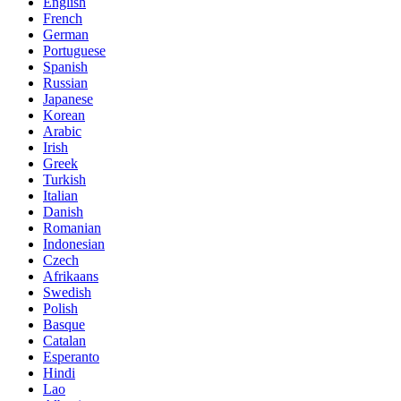
English
French
German
Portuguese
Spanish
Russian
Japanese
Korean
Arabic
Irish
Greek
Turkish
Italian
Danish
Romanian
Indonesian
Czech
Afrikaans
Swedish
Polish
Basque
Catalan
Esperanto
Hindi
Lao