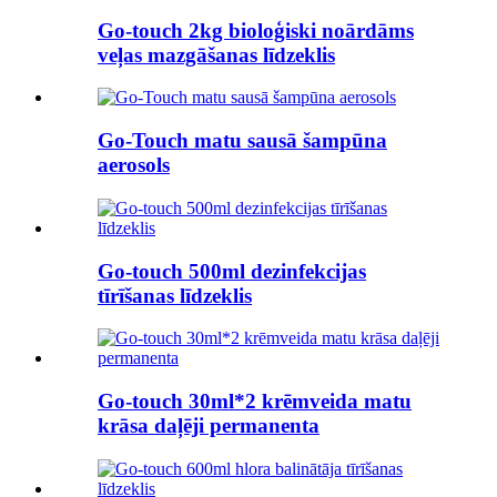
Go-touch 2kg bioloģiski noārdāms
veļas mazgāšanas līdzeklis
Go-Touch matu sausā šampūna
aerosols
Go-touch 500ml dezinfekcijas
tīrīšanas līdzeklis
Go-touch 30ml*2 krēmveida matu
krāsa daļēji permanenta