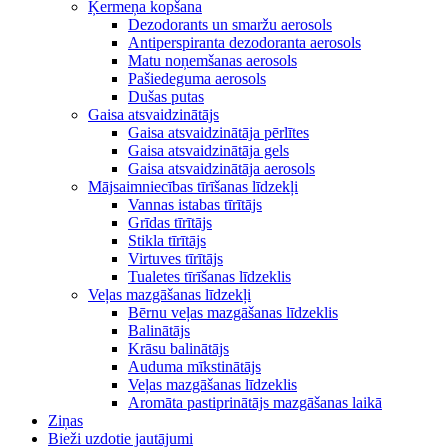
Ķermeņa kopšana
Dezodorants un smaržu aerosols
Antiperspiranta dezodoranta aerosols
Matu noņemšanas aerosols
Pašiedeguma aerosols
Dušas putas
Gaisa atsvaidzinātājs
Gaisa atsvaidzinātāja pērlītes
Gaisa atsvaidzinātāja gels
Gaisa atsvaidzinātāja aerosols
Mājsaimniecības tīrīšanas līdzekļi
Vannas istabas tīrītājs
Grīdas tīrītājs
Stikla tīrītājs
Virtuves tīrītājs
Tualetes tīrīšanas līdzeklis
Veļas mazgāšanas līdzekļi
Bērnu veļas mazgāšanas līdzeklis
Balinātājs
Krāsu balinātājs
Auduma mīkstinātājs
Veļas mazgāšanas līdzeklis
Aromāta pastiprinātājs mazgāšanas laikā
Ziņas
Bieži uzdotie jautājumi