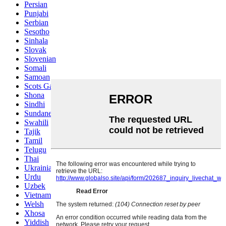
Persian
Punjabi
Serbian
Sesotho
Sinhala
Slovak
Slovenian
Somali
Samoan
Scots Gaelic
Shona
Sindhi
Sundanese
Swahili
Tajik
Tamil
Telugu
Thai
Ukrainian
Urdu
Uzbek
Vietnamese
Welsh
Xhosa
Yiddish