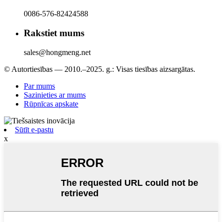
0086-576-82424588
Rakstiet mums
sales@hongmeng.net
© Autortiesības — 2010.–2025. g.: Visas tiesības aizsargātas.
Par mums
Sazinieties ar mums
Rūpnīcas apskate
Sūtīt e-pastu
x