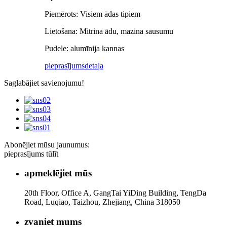
Piemērots: Visiem ādas tipiem
Lietošana: Mitrina ādu, mazina sausumu
Pudele: alumīnija kannas
pieprasījums
detaļa
Saglabājiet savienojumu!
Abonējiet mūsu jaunumus:
pieprasījums tūlīt
apmeklējiet mūs
20th Floor, Office A, GangTai YiDing Building, TengDa
Road, Luqiao, Taizhou, Zhejiang, China 318050
zvaniet mums