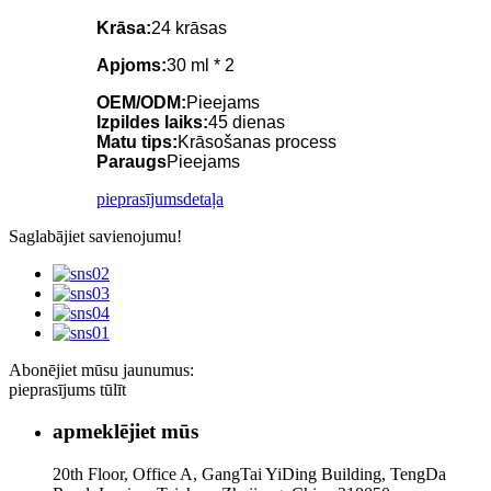
Krāsa:
24 krāsas
Apjoms:
30 ml * 2
OEM/ODM:
Pieejams
Izpildes laiks:
45 dienas
Matu tips:
Krāsošanas process
Paraugs
Pieejams
pieprasījums
detaļa
Saglabājiet savienojumu!
Abonējiet mūsu jaunumus:
pieprasījums tūlīt
apmeklējiet mūs
20th Floor, Office A, GangTai YiDing Building, TengDa