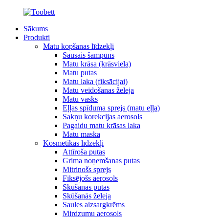
Sākums
Produkti
Matu kopšanas līdzekļi
Sausais šampūns
Matu krāsa (krāsviela)
Matu putas
Matu laka (fiksācijai)
Matu veidošanas želeja
Matu vasks
Eļļas spīduma sprejs (matu eļļa)
Sakņu korekcijas aerosols
Pagaidu matu krāsas laka
Matu maska
Kosmētikas līdzekļi
Attīroša putas
Grima noņemšanas putas
Mitrinošs sprejs
Fiksējošs aerosols
Skūšanās putas
Skūšanās želeja
Saules aizsargkrēms
Mirdzumu aerosols