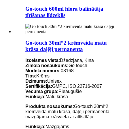
Go-touch 600ml hlora balinātāja
tīrīšanas līdzeklis
Go-touch 30ml*2 krēmveida matu
krāsa daļēji permanenta
Izcelsmes vieta:
Džedzjana, Ķīna
Zīmola nosaukums:
Go-touch
Modeļa numurs:
08168
Tips:
Krēms
Dzimums:
Unisex
Sertifikācija:
GMPC, ISO 22716-2007
Vecuma grupa:
Pieaugušie
Funkcija:
Matu krāsa
Produkta nosaukums:
Go-touch 30ml*2
krēmveida matu krāsa, daļēji permanenta,
mazgājama krāsviela ar attīstītāju
Funkcija:
Mazgājams