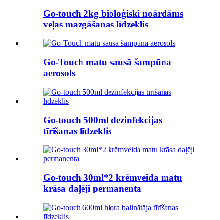
Go-touch 2kg bioloģiski noārdāms
veļas mazgāšanas līdzeklis
Go-Touch matu sausā šampūna
aerosols
Go-touch 500ml dezinfekcijas
tīrīšanas līdzeklis
Go-touch 30ml*2 krēmveida matu
krāsa daļēji permanenta