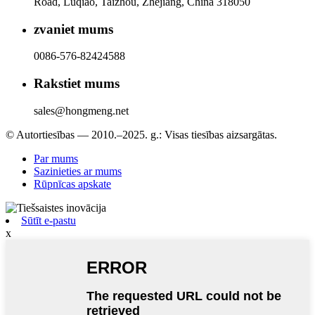
Road, Luqiao, Taizhou, Zhejiang, China 318050
zvaniet mums
0086-576-82424588
Rakstiet mums
sales@hongmeng.net
© Autortiesības — 2010.–2025. g.: Visas tiesības aizsargātas.
Par mums
Sazinieties ar mums
Rūpnīcas apskate
Sūtīt e-pastu
x