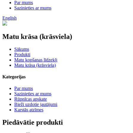
Par mums
Sazinieties ar mums
English
Matu krāsa (krāsviela)
Sākums
Produkti
Matu kopšanas līdzekļi
Matu krāsa (krāsviela)
Kategorijas
Par mums
Sazinieties ar mums
Rūpnīcas apskate
Bieži uzdotie jautājumi
Karstās atzīmes
Piedāvātie produkti