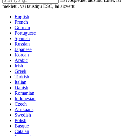
Nospiediet taustiņu Enter, lai
meklētu, vai taustiņu ESC, lai aizvērtu
English
French
German
Portuguese
Spanish
Russian
Japanese
Korean
Arabic
Irish
Greek
Turkish
Italian
Danish
Romanian
Indonesian
Czech
Afrikaans
Swedish
Polish
Basque
Catalan