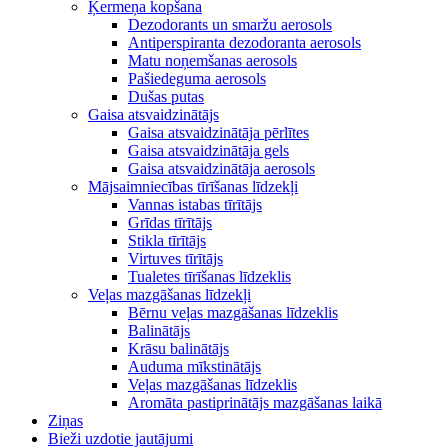
Ķermeņa kopšana
Dezodorants un smaržu aerosols
Antiperspiranta dezodoranta aerosols
Matu noņemšanas aerosols
Pašiedeguma aerosols
Dušas putas
Gaisa atsvaidzinātājs
Gaisa atsvaidzinātāja pērlītes
Gaisa atsvaidzinātāja gels
Gaisa atsvaidzinātāja aerosols
Mājsaimniecības tīrīšanas līdzekļi
Vannas istabas tīrītājs
Grīdas tīrītājs
Stikla tīrītājs
Virtuves tīrītājs
Tualetes tīrīšanas līdzeklis
Veļas mazgāšanas līdzekļi
Bērnu veļas mazgāšanas līdzeklis
Balinātājs
Krāsu balinātājs
Auduma mīkstinātājs
Veļas mazgāšanas līdzeklis
Aromāta pastiprinātājs mazgāšanas laikā
Ziņas
Bieži uzdotie jautājumi